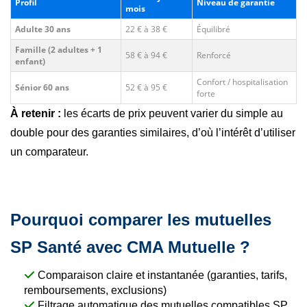
Profil
Niveau de garantie
mois
Adulte 30 ans
22 € à 38 €
Équilibré
Famille (2 adultes + 1
58 € à 94 €
Renforcé
enfant)
Confort / hospitalisation
Sénior 60 ans
52 € à 95 €
forte
À retenir :
les écarts de prix peuvent varier du simple au
double pour des garanties similaires, d’où l’intérêt d’utiliser
un comparateur.
Pourquoi comparer les mutuelles
SP Santé avec CMA Mutuelle ?
Comparaison claire et instantanée (garanties, tarifs,
remboursements, exclusions)
Filtrage automatique des mutuelles compatibles SP