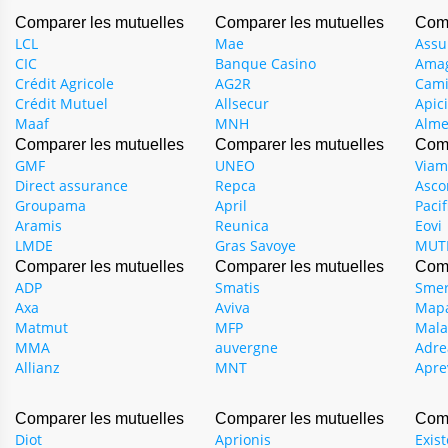
Comparer les mutuelles
Comparer les mutuelles
Comp
LCL
Mae
Assu
CIC
Banque Casino
Ama
Crédit Agricole
AG2R
Cam
Crédit Mutuel
Allsecur
Apici
Maaf
MNH
Alme
Comparer les mutuelles
Comparer les mutuelles
Comp
GMF
UNEO
Viam
Direct assurance
Repca
Asco
Groupama
April
Pacif
Aramis
Reunica
Eovi
LMDE
Gras Savoye
MUT
Comparer les mutuelles
Comparer les mutuelles
Comp
ADP
Smatis
Smer
Axa
Aviva
Map
Matmut
MFP
Mala
MMA
auvergne
Adre
Allianz
MNT
Apre
Comparer les mutuelles
Comparer les mutuelles
Comp
Diot
Aprionis
Exis