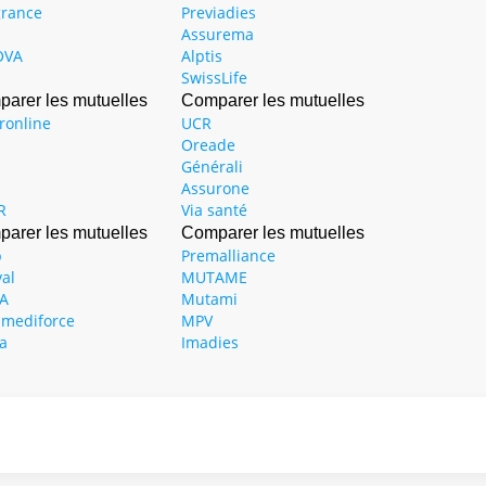
grance
Previadies
Assurema
OVA
Alptis
SwissLife
arer les mutuelles
Comparer les mutuelles
ronline
UCR
Oreade
Générali
Assurone
R
Via santé
arer les mutuelles
Comparer les mutuelles
p
Premalliance
val
MUTAME
A
Mutami
mediforce
MPV
ia
Imadies