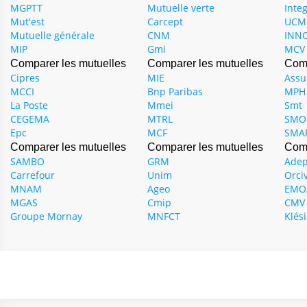
MGPTT
Mutuelle verte
Inte
Mut'est
Carcept
UCM
Mutuelle générale
CNM
INN
MIP
Gmi
MCV
Comparer les mutuelles
Comparer les mutuelles
Comp
Cipres
MIE
Assu
MCCI
Bnp Paribas
MPH
La Poste
Mmei
Smt
CEGEMA
MTRL
SMO
Epc
MCF
SMA
Comparer les mutuelles
Comparer les mutuelles
Comp
SAMBO
GRM
Ade
Carrefour
Unim
Orci
MNAM
Ageo
EMO
MGAS
Cmip
CMV 
Groupe Mornay
MNFCT
Klés