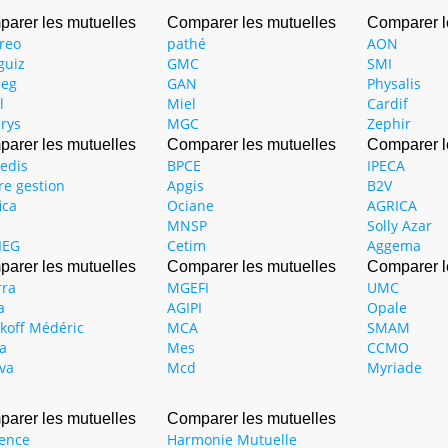
arer les mutuelles
Comparer les mutuelles
Comparer l
reo
pathé
AON
guiz
GMC
SMI
ieg
GAN
Physalis
l
Miel
Cardif
rys
MGC
Zephir
arer les mutuelles
Comparer les mutuelles
Comparer l
edis
BPCE
IPECA
re gestion
Apgis
B2V
ica
Ociane
AGRICA
MNSP
Solly Azar
IEG
Cetim
Aggema
arer les mutuelles
Comparer les mutuelles
Comparer l
ra
MGEFI
UMC
a
AGIPI
Opale
koff Médéric
MCA
SMAM
a
Mes
CCMO
va
Mcd
Myriade
arer les mutuelles
Comparer les mutuelles
tence
Harmonie Mutuelle